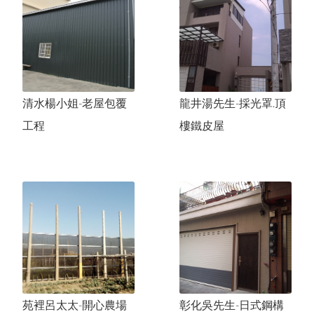
關於我們
中文
服務項目
English
工程實績
太
和
路
劉
先
生
-
玻
璃
採
光
罩
.
百
葉
日文
清水楊小姐-老屋包覆
龍井湯先生-採光罩.頂
聯絡我們
太原路-坡道扶手欄杆
한국어
工程
樓鐵皮屋
採光罩.玻璃屋
豐原陳先生-日式鋼構屋.格柵
文心路許先生-採光罩.鍛造大門
進
化
北
路
陳
先
生
-
採
光
罩
.
庭
園
格
格柵
扶手.欄杆
窗
門的系列
窗的系列
苑裡呂太太-開心農場
彰化吳先生-日式鋼構