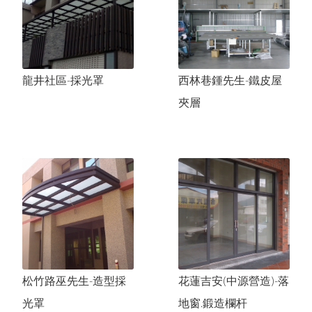
龍井湯先生-頂樓鐵皮屋
清水楊小姐-老屋包覆工程
龍井社區-採光罩
西林巷鍾先生-鐵皮屋
夾層
松竹路巫先生-造型採
花蓮吉安(中源營造)-落
光罩
地窗.鍛造欄杆