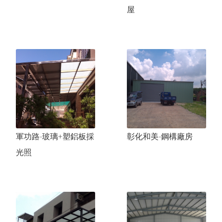
龍井楊先生-鋼構廠房
台灣大道許小姐-辦公室隔間
花
蓮
吉
安
(
中
源
營
造
)
-
落
地
窗
.
鍛
造
欄
樓梯系列
屋
鋼構廠房.鐵屋
柵
金屬鐵件
軍功路-玻璃+塑鋁板採光罩
鍛造
松竹路巫先生-造型採光罩
杆
彰化和美-鋼構廠房
西林巷鍾先生-鐵皮屋夾層
軍功路-玻璃+塑鋁板採
彰化和美-鋼構廠房
光照
龍井社區-採光罩
彰化吳先生-日式鋼構屋
苑裡呂太太-開心農場