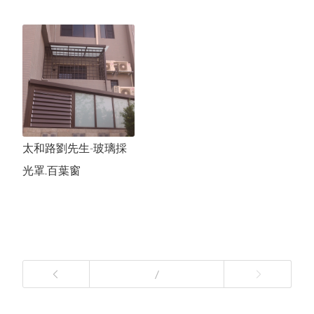
太和路劉先生-玻璃採
光罩.百葉窗
/