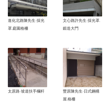
進化北路陳先生-採光
文心路許先生-採光罩.
罩.庭園格柵
鍛造大門
太原路-坡道扶手欄杆
豐原陳先生-日式鋼構
屋.格柵