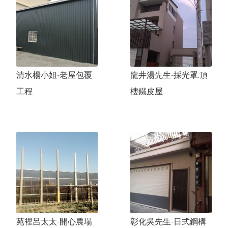
關於我們
中文
服務項目
English
工程實績
太
和
路
劉
先
生
-
玻
璃
採
光
罩
.
百
葉
日文
清水楊小姐-老屋包覆
龍井湯先生-採光罩.頂
聯絡我們
太原路-坡道扶手欄杆
한국어
工程
樓鐵皮屋
採光罩.玻璃屋
豐原陳先生-日式鋼構屋.格柵
文心路許先生-採光罩.鍛造大門
進
化
北
路
陳
先
生
-
採
光
罩
.
庭
園
格
格柵
扶手.欄杆
窗
門的系列
窗的系列
苑裡呂太太-開心農場
彰化吳先生-日式鋼構