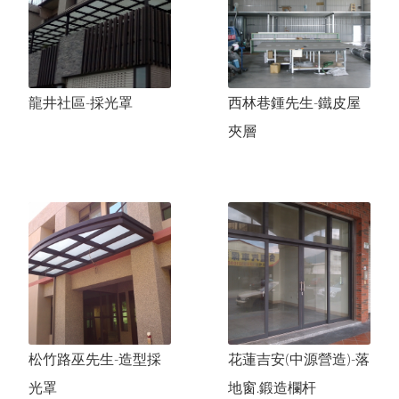
龍井湯先生-頂樓鐵皮屋
清水楊小姐-老屋包覆工程
龍井社區-採光罩
西林巷鍾先生-鐵皮屋
夾層
松竹路巫先生-造型採
花蓮吉安(中源營造)-落
光罩
地窗.鍛造欄杆