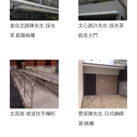
進化北路陳先生-採光
文心路許先生-採光罩.
罩.庭園格柵
鍛造大門
太原路-坡道扶手欄杆
豐原陳先生-日式鋼構
屋.格柵