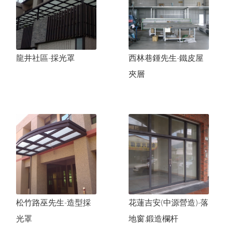
龍井湯先生-頂樓鐵皮屋
清水楊小姐-老屋包覆工程
龍井社區-採光罩
西林巷鍾先生-鐵皮屋
夾層
松竹路巫先生-造型採
花蓮吉安(中源營造)-落
光罩
地窗.鍛造欄杆