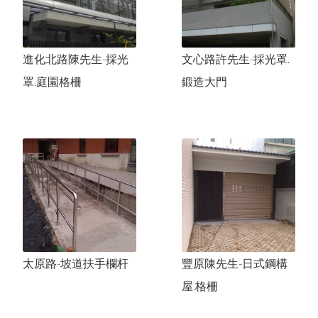
進化北路陳先生-採光
文心路許先生-採光罩.
罩.庭園格柵
鍛造大門
太原路-坡道扶手欄杆
豐原陳先生-日式鋼構
屋.格柵