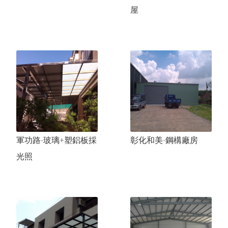
龍井楊先生-鋼構廠房
台灣大道許小姐-辦公室隔間
花
蓮
吉
安
(
中
源
營
造
)
-
落
地
窗
.
鍛
造
欄
樓梯系列
屋
鋼構廠房.鐵屋
柵
金屬鐵件
軍功路-玻璃+塑鋁板採光罩
鍛造
松竹路巫先生-造型採光罩
杆
彰化和美-鋼構廠房
西林巷鍾先生-鐵皮屋夾層
軍功路-玻璃+塑鋁板採
彰化和美-鋼構廠房
光照
龍井社區-採光罩
彰化吳先生-日式鋼構屋
苑裡呂太太-開心農場