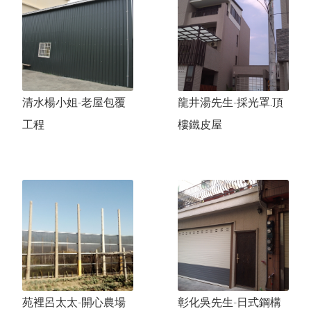
關於我們
中文
服務項目
English
工程實績
太
和
路
劉
先
生
-
玻
璃
採
光
罩
.
百
葉
日文
清水楊小姐-老屋包覆
龍井湯先生-採光罩.頂
聯絡我們
太原路-坡道扶手欄杆
한국어
工程
樓鐵皮屋
採光罩.玻璃屋
豐原陳先生-日式鋼構屋.格柵
文心路許先生-採光罩.鍛造大門
進
化
北
路
陳
先
生
-
採
光
罩
.
庭
園
格
格柵
扶手.欄杆
窗
門的系列
窗的系列
苑裡呂太太-開心農場
彰化吳先生-日式鋼構