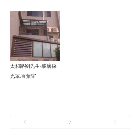
太和路劉先生-玻璃採
光罩.百葉窗
/